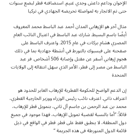
الإخوان وداعم داعش وجدي غنيم. استضافته قطر لبضع سنوات
حتى تم الاتجار به لمواصلة تحريضه الجهادي في تركيا
مثال آخر هو الإرهابي المدان أحمد عبد الباسط محمد المعروف
أيضًا باسم البسيط. شارك عبد الباسط في اغتيال النائب العام
المصري هشام بركات في عام 2015. واعترف الباسط على
صفحته على فيسبوك بالتورط في أنشطة جهادية بما في ذلك
هجوم إرهابي أسفر عن مقتل وإصابة 506 أشخاص. فر عبد
الباسط من مصر إلى قطر، الأمر الذي سهل انتقاله إلى الولايات
المتحدة
إن الدعم الواضح للحكومة القطرية للإرهاب العابر للحدود هو
اعتراف ذاتي. اعترف نائب رئيس الوزراء ووزير الخارجية القطري،
محمد بن عبد الرحمن بن جاسم آل ثاني، بتمويل قطر للإرهاب،
قائلاً: “أما بالنسبة لقضية تمويل الإرهاب، فهذا موجود في جميع
دول المنطقة، لا ينطبق فقط على قطر. قطر في الواقع في ذيل
قائمة الدول المتورطة في هذه الجريمة “