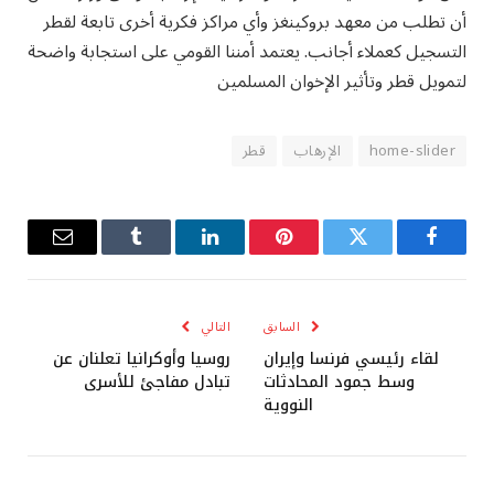
أن تطلب من معهد بروكينغز وأي مراكز فكرية أخرى تابعة لقطر
التسجيل كعملاء أجانب. يعتمد أمننا القومي على استجابة واضحة
لتمويل قطر وتأثير الإخوان المسلمين
home-slider
الإرهاب
قطر
فيسبوك
تويتر
بينتيريست
لينكدإن
Tumblr
البريد
الإلكترو
السابق
التالي
لقاء رئيسي فرنسا وإيران
روسيا وأوكرانيا تعلنان عن
وسط جمود المحادثات
تبادل مفاجئ للأسرى
النووية