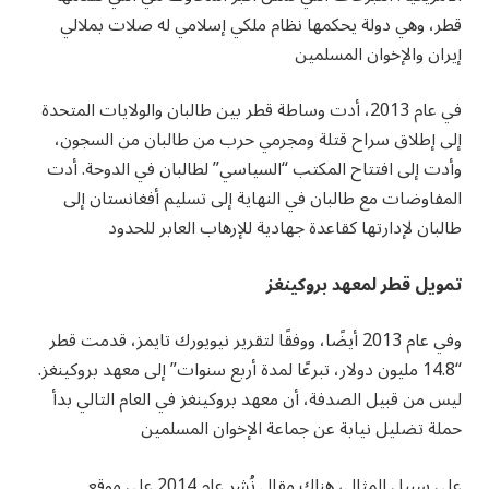
قطر، وهي دولة يحكمها نظام ملكي إسلامي له صلات بملالي
إيران والإخوان المسلمين
في عام 2013، أدت وساطة قطر بين طالبان والولايات المتحدة
إلى إطلاق سراح قتلة ومجرمي حرب من طالبان من السجون،
وأدت إلى افتتاح المكتب “السياسي” لطالبان في الدوحة. أدت
المفاوضات مع طالبان في النهاية إلى تسليم أفغانستان إلى
طالبان لإدارتها كقاعدة جهادية للإرهاب العابر للحدود
تمويل قطر لمعهد بروكينغز
وفي عام 2013 أيضًا، ووفقًا لتقرير نيويورك تايمز، قدمت قطر
“14.8 مليون دولار، تبرعًا لمدة أربع سنوات” إلى معهد بروكينغز.
ليس من قبيل الصدفة، أن معهد بروكينغز في العام التالي بدأ
حملة تضليل نيابة عن جماعة الإخوان المسلمين
على سبيل المثال، هناك مقال نُشر عام 2014 على موقع