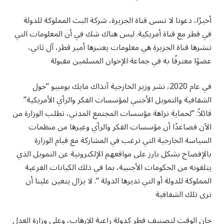
أخيرًا، دعونا لا ننسى قناة الجزيرة، شركة البث المملوكة للدولة
في قطر مع قناة أمريكية. ليس هناك شك في أن المعلومات التي
تنشرها قناة الجزيرة هي معلومات يعتبرها أمير قطر، آل ثاني،
عضوًا معترفًا به في جماعة الإخوان المسلمين مقبولة
في عام 2020، نشر وزير الخارجية آنذاك مايك بومبيو “حول
الشفافية والتمويل الأجنبي لمؤسسات الفكر والرأي الأمريكية”
قائلاً: “لحماية نزاهة مؤسسات المجتمع المدني، تطلب الوزارة من
الآن فصاعدًا أن مؤسسات الفكر والرأي وغيرها من منظمات
السياسة الخارجية التي ترغب في المشاركة مع قيام الوزارة
بالإفصاح بشكل بارز على مواقعهم الإلكترونية عن التمويل الذي
يتلقونه من الحكومات الأجنبية، بما في ذلك الكيانات الفرعية
المملوكة للدولة أو التي تديرها الدولة “. لا يزال يتعين علينا أن
نرى تلك الشفافية
حان الوقت لتصنيف قطر كدولة راعية للإرهاب، وعلى وزارة العدل