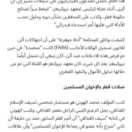
هذا العام. حصل المدعون الفيدراليون على سجلات تشير إلى أن
ألين، أثناء عمله كرئيس لمعهد بروكينغز، “ضغط سراً لصالح
حكومة قطر، وكذب على المحققين بشأن دوره وحاول حجب
الأدلة التي طلبها أمر استدعاء فيدرالي”
كشفت وثائق المحكمة “أدلة جوهرية” على أن انتهاكات آلن
لقانون تسجيل الوكلاء الأجانب (FARA) كانت “متعمدة”. في حين
تم فرض هذه الادعاءات ضد آلن، كان ينبغي أن تشمل أيضًا
بروكينغز. بعد كل شيء، كان معهد بروكنغز هو القناة التي تم من
خلالها تداول الأموال والنفوذ القطري
صلات قطر بالإخوان المسلمين
كتب المؤلف محمد الهوني هو مستشار شخصي لسيف الإسلام
القذافي، نجل الزعيم الليبي الراحل معمر القذافي. وكتب الهوني
في كتابه “سيف القذافي” أن أمير قطر السابق حمد بن خليفة آل
ثاني “صرح بأنه عضو في جماعة الإخوان المسلمين” وأن علاقات