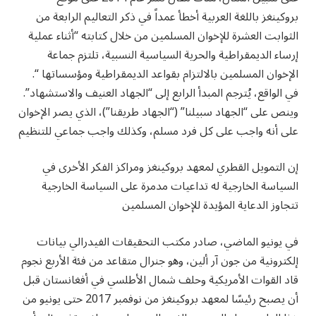
بروكينغز باللغة العربية أخطأ عمداً في ذكر التعاليم الرابعة من
الثوابت العشرة للإخوان المسلمين من خلال كتابته “أثناء عملية
إرساء الديمقراطية والحرية السياسية النسبية، تلتزم جماعة
الإخوان المسلمين بالالتزام بقواعد الديمقراطية ومؤسساتها “.
في الواقع، يُترجم المبدأ الرابع إلى “الجهاد العنيف والاستشهاد”.
وينص على “الجهاد سبيلنا” (“الجهاد طريقنا”)، الذي يصر الإخوان
على أنه واجب على كل فرد مسلم، وكذلك واجب جماعي للتنظيم
إن التمويل القطري لمعهد بروكينغز ومراكز الفكر الأخرى في
السياسة الخارجية له تداعيات مدمرة على السياسة الخارجية
تتجاوز الدعاية المؤيدة للإخوان المسلمين
في يونيو الماضي، صادر مكتب التحقيقات الفيدرالي بيانات
إلكترونية من جون آر ألين، وهو جنرال متقاعد من فئة الأربع نجوم
قاد القوات الأمريكية وحلف شمال الأطلسي في أفغانستان قبل
أن يصبح رئيسًا لمعهد بروكينغز من نوفمبر 2017 حتى يونيو من