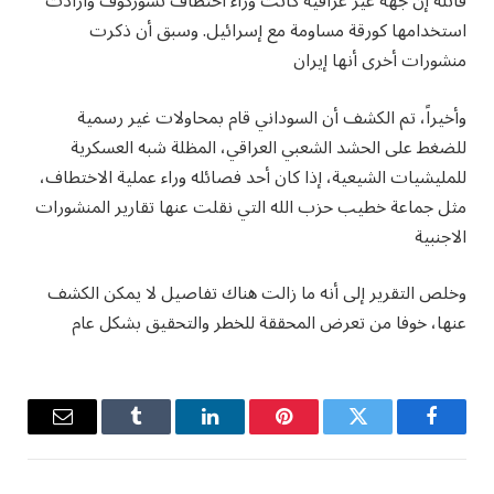
قائلة إن جهة غير عراقية كانت وراء اختطاف تسوركوف وأرادت
استخدامها كورقة مساومة مع إسرائيل. وسبق أن ذكرت
منشورات أخرى أنها إيران
وأخيراً، تم الكشف أن السوداني قام بمحاولات غير رسمية
للضغط على الحشد الشعبي العراقي، المظلة شبه العسكرية
للمليشيات الشيعية، إذا كان أحد فصائله وراء عملية الاختطاف،
مثل جماعة خطيب حزب الله التي نقلت عنها تقارير المنشورات
الاجنبية
وخلص التقرير إلى أنه ما زالت هناك تفاصيل لا يمكن الكشف
عنها، خوفا من تعرض المحققة للخطر والتحقيق بشكل عام
فيسبوك
تويتر
بينتيريست
لينكدإن
Tumblr
البريد
الإلكترو