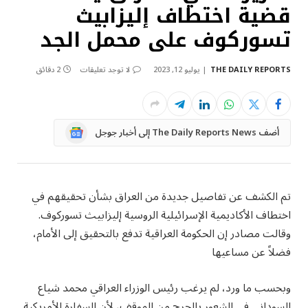
قضية اختطاف إليزابيث
تسوركوف على محمل الجد
THE DAILY REPORTS
يوليو 12, 2023
لا توجد تعليقات
2 دقائق
Google
أضف The Daily Reports News إلى أخبار جوجل
News
تم الكشف عن تفاصيل جديدة من العراق بشأن تحقيقهم في
اختطاف الأكاديمية الإسرائيلية الروسية إليزابيث تسوركوف.
وقالت مصادر إن الحكومة العراقية تدفع بالتحقيق إلى الأمام،
فضلاً عن مساعيها
وبحسب ما ورد، لم يرغب رئيس الوزراء العراقي محمد شياع
السوداني في الشعور بالحرج من الموقف، لأن السفارة الأمريكية