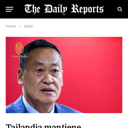
Home
»
Qatar
Tailandia mantiene