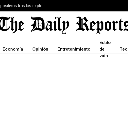
Irán prohíbe a la Guardia Revolucionaria usar dispositivos tras las explosiones de bíperes de Hezbolá
Estilo
Economía
Opinión
Entretenimiento
de
Tec
vida