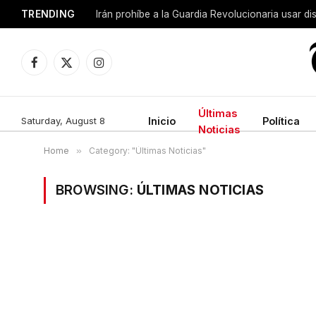
TRENDING
Facebook
X
Instagram
(Twitter)
Últimas
Saturday, August 8
Inicio
Política
Noticias
Home
»
Category: "Últimas Noticias"
BROWSING:
ÚLTIMAS NOTICIAS