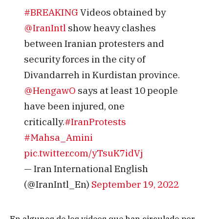
#BREAKING
Videos obtained by
@IranIntl
show heavy clashes
between Iranian protesters and
security forces in the city of
Divandarreh in Kurdistan province.
@HengawO
says at least 10 people
have been injured, one
critically.
#IranProtests
#Mahsa_Amini
pic.twitter.com/yTsuK7idVj
— Iran International English
(@IranIntl_En)
September 19, 2022