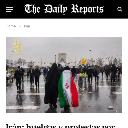
Home
»
Irán
Irán: huelgas y protestas por