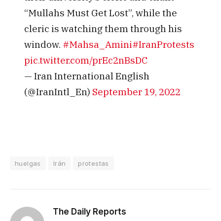
“Mullahs Must Get Lost”, while the
cleric is watching them through his
window.
#Mahsa_Amini
#IranProtests
pic.twitter.com/prEc2nBsDC
— Iran International English
(@IranIntl_En)
September 19, 2022
huelgas
Irán
protestas
The Daily Reports