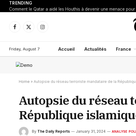
TRENDING
Facebook
X
Instagram
(Twitter)
Friday, August 7
Accueil
Actualités
France
Home
»
Autopsie du réseau terroriste mandataire de la Républiqu
Autopsie du réseau t
République islamiqu
By
The Daily Reports
January 31, 2024
ANALYSE POL