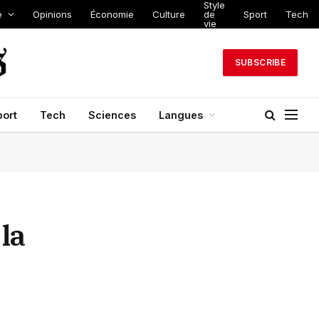
Style
e
Opinions
Économie
Culture
de
Sport
Tech
vie
SUBSCRIBE
port
Tech
Sciences
Langues
la