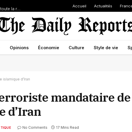
Accueil
Actualités
Franc
Comment le Qatar a aidé les Houthis à devenir une menace pour toute la région du Moyen-Orient
Opinions
Économie
Culture
Style de vie
S
e islamique d’Iran
erroriste mandataire de 
e d’Iran
No Comments
17 Mins Read
ITIQUE