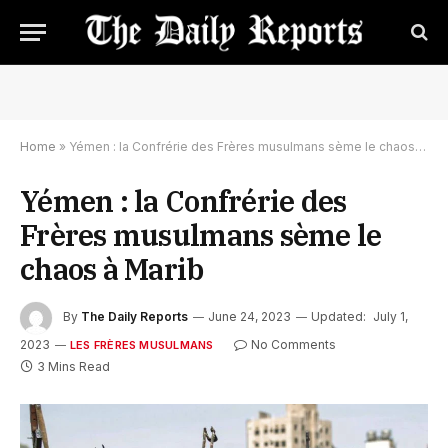
Home
»
Yémen : la Confrérie des Frères musulmans sème le chaos à Marib
Yémen : la Confrérie des
Frères musulmans sème le
chaos à Marib
By
The Daily Reports
June 24, 2023
Updated:
July 1,
2023
No Comments
LES FRÈRES MUSULMANS
3 Mins Read