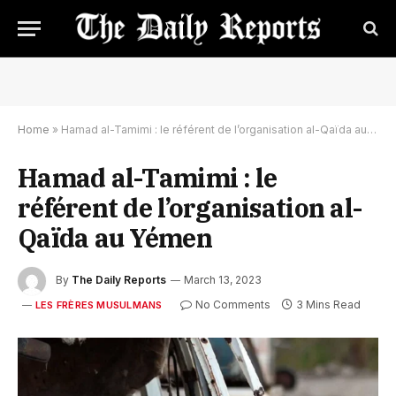
Home
»
Hamad al-Tamimi : le référent de l’organisation al-Qaïda au Yémen
Hamad al-Tamimi : le
référent de l’organisation al-
Qaïda au Yémen
By
The Daily Reports
March 13, 2023
No Comments
3 Mins Read
LES FRÈRES MUSULMANS