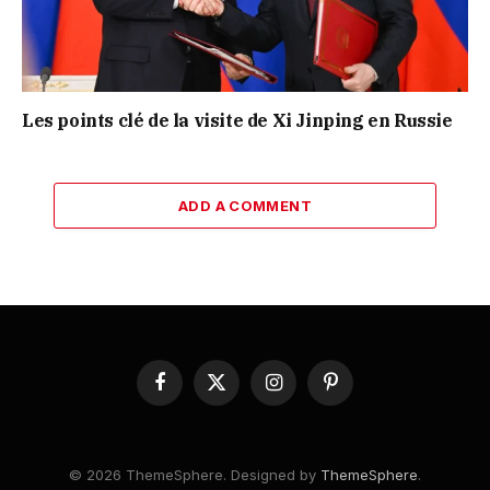
Les points clé de la visite de Xi Jinping en Russie
ADD A COMMENT
Facebook
X
Instagram
Pinterest
(Twitter)
© 2026 ThemeSphere. Designed by
ThemeSphere
.