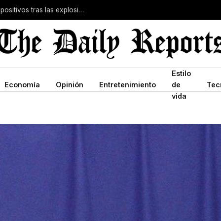
Irán prohíbe a la Guardia Revolucionaria usar dispositivos tras las explosiones de bíperes de Hezbolá
Estilo
Economía
Opinión
Entretenimiento
de
Tec
vida