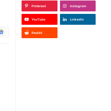
Pinterest
Instagram
YouTube
LinkedIn
oogle
Reddit
ews