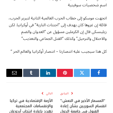
اسم شخصيات سوفيتية
اتجهت موسكو إلى خطاب الحرب العالمية الثانية لتبرير الحرب،
قائلة إن غزوها كان يهدف إلى “اجتثاث النازية” في أوكرانيا. لكن
زيلينسكي قال إن الكرملين مسؤول عن “العدوان والضم
والاحتلال والترحيل” وكذلك “القتل الجماعي والتعذيب”
كل هذا سيجيب عليه انتصارنا – انتصار أوكرانيا والعالم الحر “
فيسبوك
تويتر
بينتيريست
لينكدإن
Tumblr
البريد
الإلكترو
السابق
التالي
“المسمار الأخير في النعش:”
الأزمة الإقتصادية في تركيا
انقسام السوريين بشأن إعادة
والإنقسامات المجتمعية
القبول في جامعة الدول
تهدد بإعادة انتخاب أردوغان