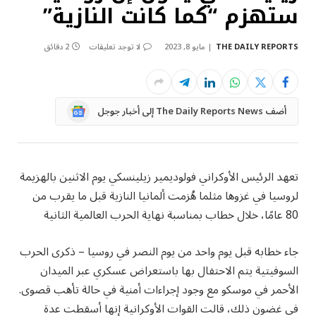
ستهزم “كما كانت النازية”
THE DAILY REPORTS
مايو 8, 2023
لا توجد تعليقات
2 دقائق
Google
أضف The Daily Reports News إلى أخبار جوجل
News
تعهد الرئيس الأوكراني فولوديمير زيلينسكي يوم الاثنين بالهزيمة
لروسيا في غزوها مثلما هُزمت ألمانيا النازية قبل ما يقرب من
80 عامًا، خلال خطاب بمناسبة نهاية الحرب العالمية الثانية
جاء خطابه قبل يوم واحد من يوم النصر في روسيا – ذكرى الحرب
السوفيتية يتم الاحتفال بها باستعراض عسكري عبر الميدان
الأحمر في موسكو مع وجود إجراءات أمنية في حالة تأهب قصوى.
في غضون ذلك، قالت القوات الأوكرانية إنها أسقطت عدة