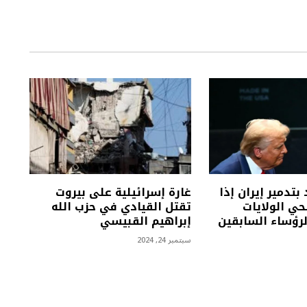
بتدمير إيران إذا
غارة إسرائيلية على بيروت
ي الولايات
تقتل القيادي في حزب الله
لرؤساء السابقين
إبراهيم القبيسي
سبتمبر 24, 2024