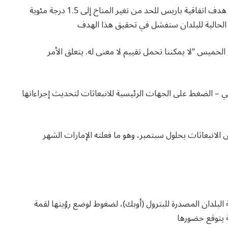
ستكون قمة COP28 أول تقييم رسمي لتقدم البلدان نحو هدف اتفاقية باريس للحد من تغير المناخ إلى 1.5 درجة مئوية
لخميس “لا يمكننا تحمل تقييم لا معنى له. يتعلق الأمر
م التقييم العالمي – الضغط على الجهات الرئيسية للانبعاثات لتحديث إجراءاتها
انبعاثات بحلول سبتمبر، وهو ما فعلته الإمارات الشهر
بلدان المصدرة للبترول (أوبك)، لضغوط لوضع رؤيتها لقمة