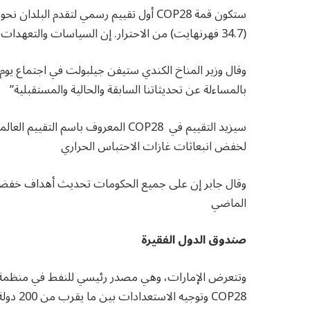
(34.7 فهرنهايت) من الاحترار. إن السياسات والتعهدات الحالية للبلدان ستفشل في تحقيق هذا الهدف
وقال وزير المناخ الكندي ستيفن جيلبولت في اجتماع يوم ا
بالمساءلة عن تحديثاتنا السابقة والحالية والمستقبلية”
سيزيد التقييم في COP28 المعروف باس
لخفض انبعاثات غازات الاحتباس الحراري
وقال جابر إن على جميع الحكومات تحديث أهداف خفض ال
الماضي
صندوق الدول الفقيرة
وتتعرض الإمارات، وهي مصدر رئيسي للنفط في منظمة ال
COP28 وتوجيه الاستعدادات بين ما يقرب من 200 دولة يتوقع حضورها