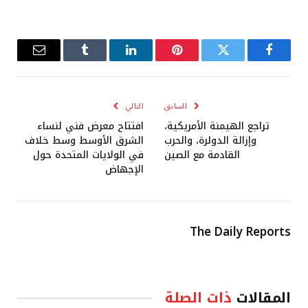
فيسبوك
تويتر
بينتيريست
لينكدإن
Tumblr
البريد
الإلكترو
السابق
التالي
تراجع الهيمنة الأمريكية،
افتتاح معرض فني لنساء
وإزالة الدولرة، والحرب
الشرق الأوسط وسط خلاف
القادمة مع الصين
في الولايات المتحدة حول
الإجهاض
The Daily Reports
المقالات
ذات الصلة