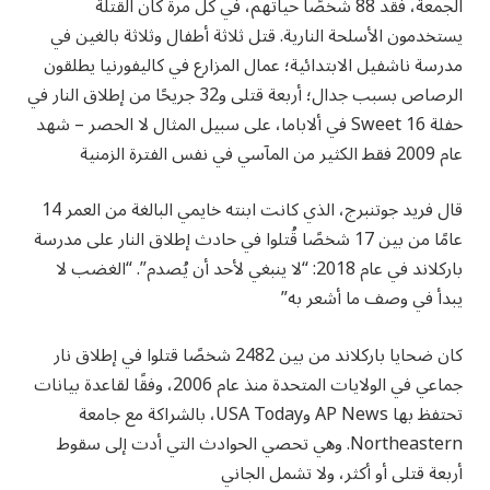
الجمعة، فقد 88 شخصًا حياتهم، في كل مرة كان القتلة
يستخدمون الأسلحة النارية. قتل ثلاثة أطفال وثلاثة بالغين في
مدرسة ناشفيل الابتدائية؛ عمال المزارع في كاليفورنيا يطلقون
الرصاص بسبب جدال؛ أربعة قتلى و32 جريحًا من إطلاق النار في
حفلة Sweet 16 في ألاباما، على سبيل المثال لا الحصر – شهد
عام 2009 فقط الكثير من المآسي في نفس الفترة الزمنية
قال فريد جوتنبرج، الذي كانت ابنته خايمي البالغة من العمر 14
عامًا من بين 17 شخصًا قُتلوا في حادث إطلاق النار على مدرسة
باركلاند في عام 2018: “لا ينبغي لأحد أن يُصدم”. “الغضب لا
يبدأ في وصف ما أشعر به”
كان ضحايا باركلاند من بين 2482 شخصًا قتلوا في إطلاق نار
جماعي في الولايات المتحدة منذ عام 2006، وفقًا لقاعدة بيانات
تحتفظ بها AP News وUSA Today، بالشراكة مع جامعة
Northeastern. وهي تحصي الحوادث التي أدت إلى سقوط
أربعة قتلى أو أكثر، ولا تشمل الجاني