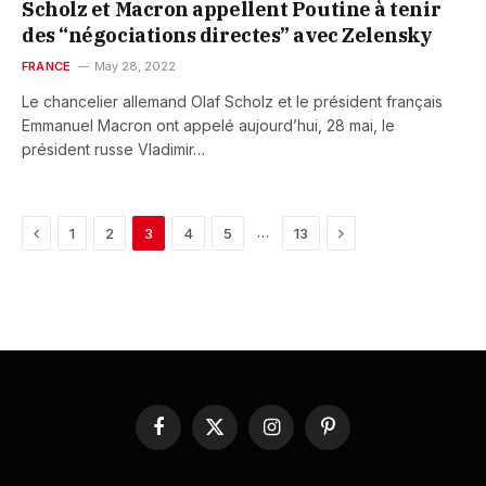
Scholz et Macron appellent Poutine à tenir
des “négociations directes” avec Zelensky
FRANCE
May 28, 2022
Le chancelier allemand Olaf Scholz et le président français
Emmanuel Macron ont appelé aujourd’hui, 28 mai, le
président russe Vladimir…
Previous
Next
…
1
2
3
4
5
13
Facebook
X
Instagram
Pinterest
(Twitter)