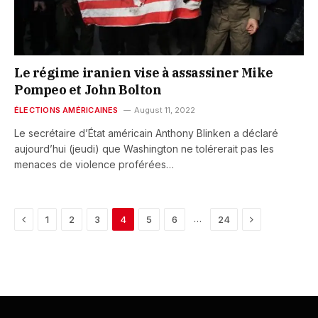
Le régime iranien vise à assassiner Mike
Pompeo et John Bolton
ÉLECTIONS AMÉRICAINES
August 11, 2022
Le secrétaire d’État américain Anthony Blinken a déclaré
aujourd’hui (jeudi) que Washington ne tolérerait pas les
menaces de violence proférées…
Previous
Next
…
1
2
3
4
5
6
24