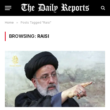
Home
»
Posts Tagged "Raisi"
BROWSING:
RAISI